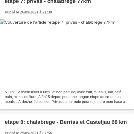
etape 7: privas - chalabrège 77km
Publié le 26/09/2021 à 21:39
5 juin: Ce matin lever à 6h50 et bon petit dej avec fruit, mueslis, lait, café,
pain, miel, confiture. A 8h15 départ pour une longue étape au cœur des
monts d'Ardèche. Je sors de Privas par la route pour rejoindre mon tracé à
Veyras. Le propriétaire du...
etape 8: chalabrege - Berrias et Casteljau 68 km
Publié le 25/09/2021 à 07:56