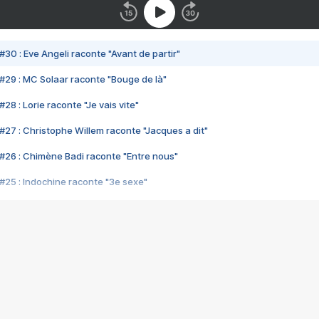
#30 : Eve Angeli raconte "Avant de partir"
#29 : MC Solaar raconte "Bouge de là"
28 : Lorie raconte "Je vais vite"
#27 : Christophe Willem raconte "Jacques a dit"
#26 : Chimène Badi raconte "Entre nous"
#25 : Indochine raconte "3e sexe"
#24 : Zaho raconte "C'est chelou"
#23 : Patrick Bruel raconte "Au café des délices"
#22 : Kyo raconte "Le chemin"
#21 : Nolwenn Leroy raconte "Cassé"
#20 : Patrick Hernandez raconte "Born to be alive"