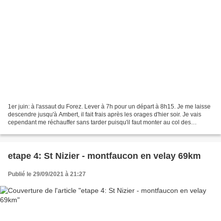
1er juin: à l'assaut du Forez. Lever à 7h pour un départ à 8h15. Je me laisse
descendre jusqu'à Ambert, il fait frais après les orages d'hier soir. Je vais
cependant me réchauffer sans tarder puisqu'il faut monter au col des
Pradeaux à 1200 m par une...
etape 4: St Nizier - montfaucon en velay 69km
Publié le 29/09/2021 à 21:27