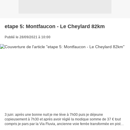
etape 5: Montfaucon - Le Cheylard 82km
Publié le 28/09/2021 à 10:00
3 juin: après une bonne nuit je me lève à 7h00 puis je déjeune
copieusement à 7h30 et après avoir réglé la modique somme de 37 € tout
compris je pars par la Via Fluvia, ancienne voie ferrée transformée en piste
cyclable, jusqu'à la gare d'Oumey puis j'emprunte...