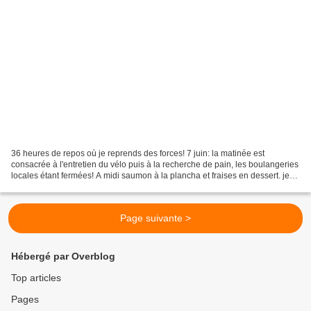
36 heures de repos où je reprends des forces! 7 juin: la matinée est
consacrée à l'entretien du vélo puis à la recherche de pain, les boulangeries
locales étant fermées! A midi saumon à la plancha et fraises en dessert. je
consacre une partie de l'après-midi...
Page suivante >
Hébergé par Overblog
Top articles
Pages